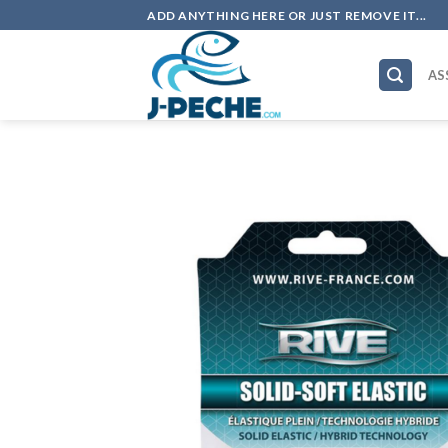
Skip
ADD ANYTHING HERE OR JUST REMOVE IT...
to
content
AS