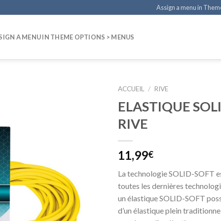
Assign a menu in Them
SIGN A MENU IN THEME OPTIONS > MENUS
ACCUEIL
/
RIVE
ELASTIQUE SOL
RIVE
11,99
€
La technologie SOLID-SOFT es
toutes les dernières technologi
un élastique SOLID-SOFT poss
d’un élastique plein traditionne