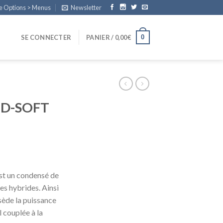
e Options > Menus
Newsletter
0
SE CONNECTER
PANIER /
0,00
€
ID-SOFT
t un condensé de
es hybrides. Ainsi
ède la puissance
l couplée à la