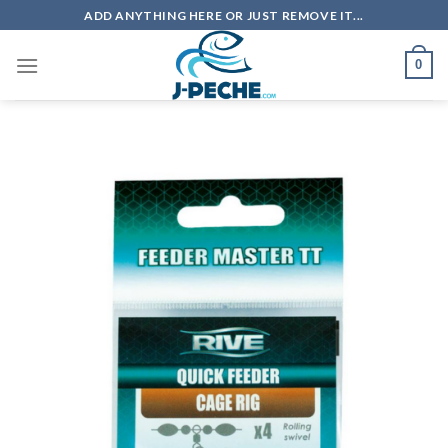
Skip
ADD ANYTHING HERE OR JUST REMOVE IT...
to
content
0