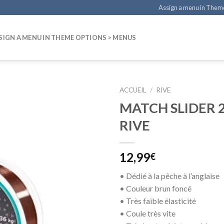
Assign a menu in Them
SIGN A MENU IN THEME OPTIONS > MENUS
ACCUEIL
/
RIVE
MATCH SLIDER 
RIVE
12,99
€
• Dédié à la pêche à l’anglaise
• Couleur brun foncé
• Très faible élasticité
• Coule très vite