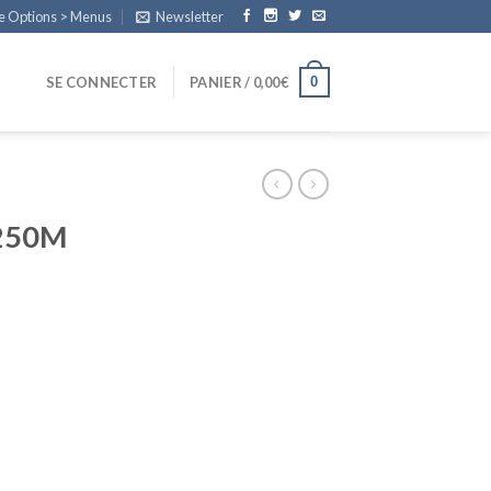
e Options > Menus
Newsletter
0
SE CONNECTER
PANIER /
0,00
€
250M