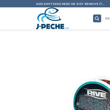
Skip
ADD ANYTHING HERE OR JUST REMOVE IT...
to
content
AS