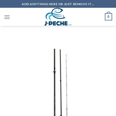
Skip
ADD ANYTHING HERE OR JUST REMOVE IT...
to
content
0