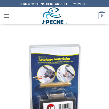
Skip
ADD ANYTHING HERE OR JUST REMOVE IT...
to
content
0