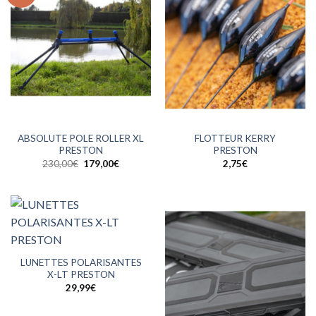
ABSOLUTE POLE ROLLER XL
FLOTTEUR KERRY
PRESTON
PRESTON
Le
Le
230,00
€
179,00
€
2,75
€
prix
prix
initial
actuel
était :
est :
230,00€.
179,00€.
LUNETTES POLARISANTES
X-LT PRESTON
29,99
€