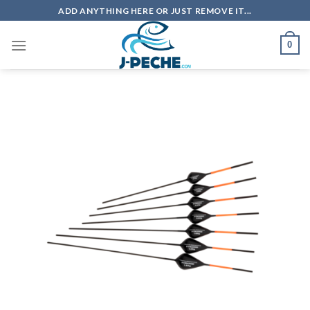
Skip
ADD ANYTHING HERE OR JUST REMOVE IT...
to
content
0