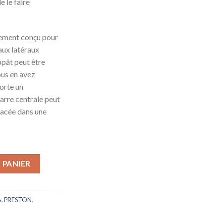
 le faire
lement conçu pour
aux latéraux
ppât peut être
ous en avez
orte un
arre centrale peut
lacée dans une
 PANIER
s
,
PRESTON
,