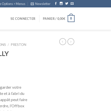
e Options > Menus
Newsletter
0
SE CONNECTER
PANIER /
0,00
€
IONS
/
PRESTON
LLY
 garder votre
e et à l’abri du
r appât peut faire
erdre, l’Offbox