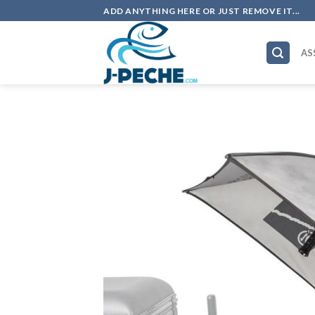
Skip
ADD ANYTHING HERE OR JUST REMOVE IT...
to
content
AS