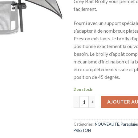
Grey Bait Brolly vous permet de
facilement.
Fourni avec un support spécia
s’adapter à de nombreux plate
Preston existants, le brolly d’a
positionné exactement là où v
besoin. Le brolly d’appât comp
mécanisme d’inclinaison et la b
être complètement vissée et p
position de 45 degrés.
2 en stock
AJOUTER AU
Catégories :
NOUVEAUTE
,
Parapluie
PRESTON