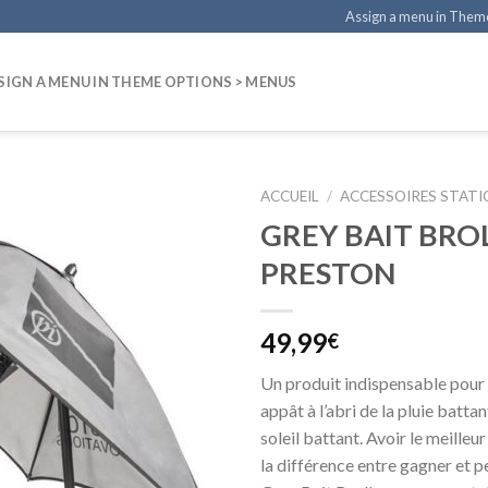
Assign a menu in Them
SIGN A MENU IN THEME OPTIONS > MENUS
ACCUEIL
/
ACCESSOIRES STAT
GREY BAIT BRO
PRESTON
49,99
€
Un produit indispensable pour
appât à l’abri de la pluie battant
soleil battant. Avoir le meilleu
la différence entre gagner et p