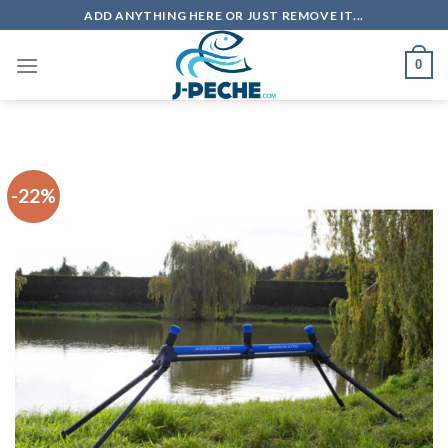
Skip
ADD ANYTHING HERE OR JUST REMOVE IT...
to
content
0
-22%