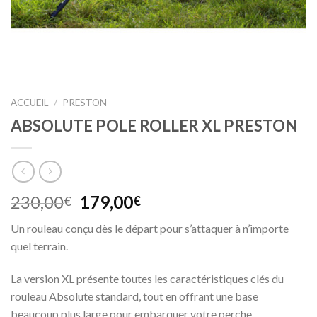
ACCUEIL
/
PRESTON
ABSOLUTE POLE ROLLER XL PRESTON
Le
Le
230,00
179,00
€
€
prix
prix
Un rouleau conçu dès le départ pour s’attaquer à n’importe
initial
actuel
quel terrain.
était :
est :
230,00€.
179,00€.
La version XL présente toutes les caractéristiques clés du
rouleau Absolute standard, tout en offrant une base
beaucoup plus large pour embarquer votre perche.