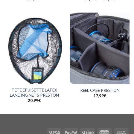
de
prix :
15,99€
à
17,99€
TETE EPUISETTE LATEX
REEL CASE PRESTON
LANDING NETS PRESTON
17,99
€
20,99
€