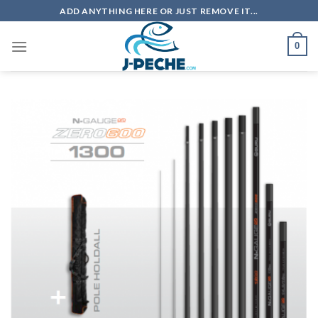
Skip
ADD ANYTHING HERE OR JUST REMOVE IT...
to
content
0