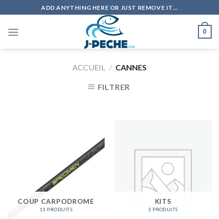
Skip
ADD ANYTHING HERE OR JUST REMOVE IT...
to
content
0
ACCUEIL
/
CANNES
FILTRER
COUP CARPODROME
KITS
11 PRODUITS
3 PRODUITS