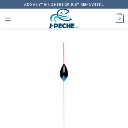
Skip
ADD ANYTHING HERE OR JUST REMOVE IT...
to
content
0