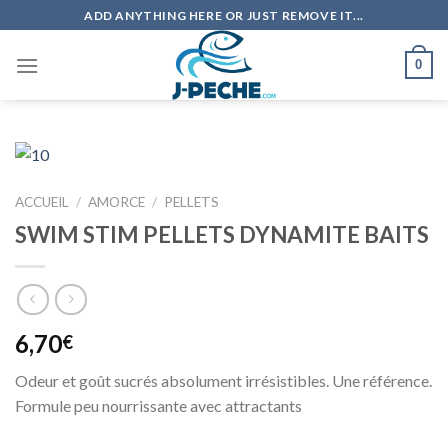
Skip
ADD ANYTHING HERE OR JUST REMOVE IT...
to
content
0
ACCUEIL
/
AMORCE
/
PELLETS
SWIM STIM PELLETS DYNAMITE BAITS
6,70
€
Odeur et goût sucrés absolument irrésistibles. Une référence.
Formule peu nourrissante avec attractants