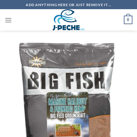
Skip
ADD ANYTHING HERE OR JUST REMOVE IT...
to
content
0