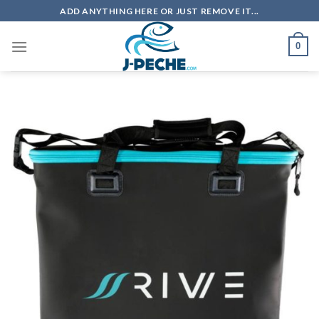
Skip
ADD ANYTHING HERE OR JUST REMOVE IT...
to
content
0