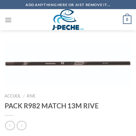
Skip
ADD ANYTHING HERE OR JUST REMOVE IT...
to
content
0
ACCUEIL
/
RIVE
PACK R982 MATCH 13M RIVE