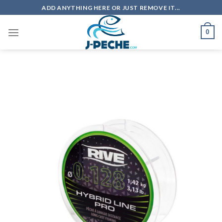
Skip
ADD ANYTHING HERE OR JUST REMOVE IT...
to
content
0