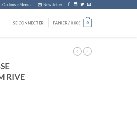
e Options > Menus
Newsletter
0
SE CONNECTER
PANIER /
0,00
€
SE
M RIVE