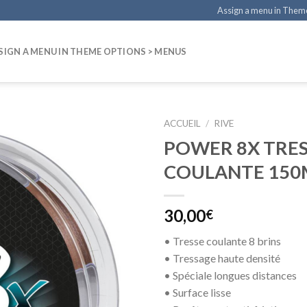
Assign a menu in Them
SIGN A MENU IN THEME OPTIONS > MENUS
ACCUEIL
/
RIVE
POWER 8X TRES
COULANTE 150
30,00
€
• Tresse coulante 8 brins
• Tressage haute densité
• Spéciale longues distances
• Surface lisse