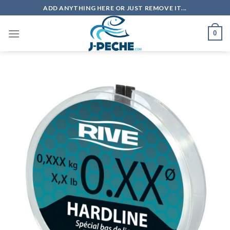
Skip
ADD ANYTHING HERE OR JUST REMOVE IT...
to
content
0