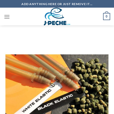
Skip
ADD ANYTHING HERE OR JUST REMOVE IT...
to
content
0