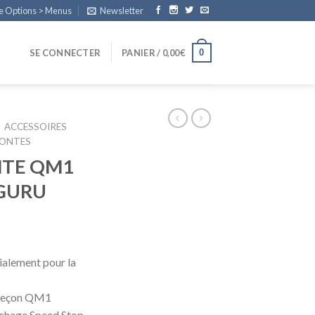
e Options > Menus
Newsletter
0
SE CONNECTER
PANIER /
0,00
€
ACCESSOIRES
MONTES
TE QM1
 GURU
ialement pour la
ameçon QM1
schage Speed Stop