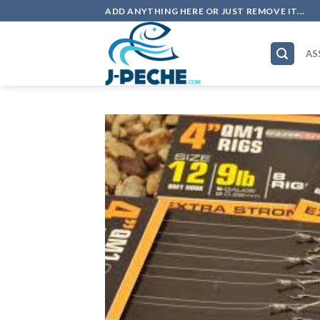
Skip
ADD ANYTHING HERE OR JUST REMOVE IT...
to
content
AS