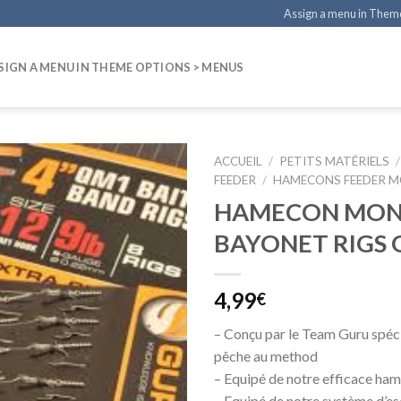
Assign a menu in Them
SIGN A MENU IN THEME OPTIONS > MENUS
ACCUEIL
/
PETITS MATÉRIELS
/
FEEDER
/
HAMECONS FEEDER 
HAMECON MON
BAYONET RIGS
4,99
€
– Conçu par le Team Guru spéc
pêche au method
– Equipé de notre efficace h
– Equipé de notre système d’e