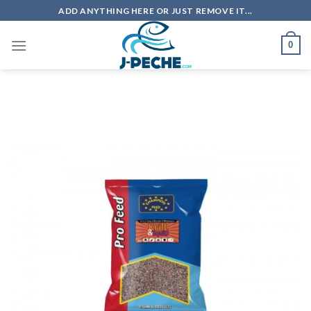
Skip
ADD ANYTHING HERE OR JUST REMOVE IT...
to
content
0