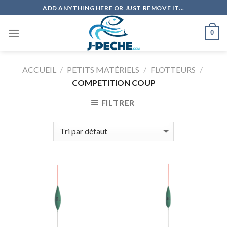
Skip
ADD ANYTHING HERE OR JUST REMOVE IT...
to
content
0
ACCUEIL
/
PETITS MATÉRIELS
/
FLOTTEURS
/
COMPETITION COUP
FILTRER