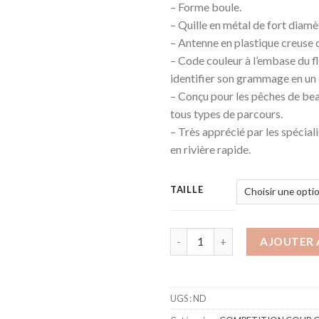
– Forme boule.
– Quille en métal de fort diamè
– Antenne en plastique creuse 
– Code couleur à l’embase du f
identifier son grammage en un cl
– Conçu pour les pêches de be
tous types de parcours.
– Très apprécié par les spécial
en rivière rapide.
TAILLE
AJOUTER 
UGS :
ND