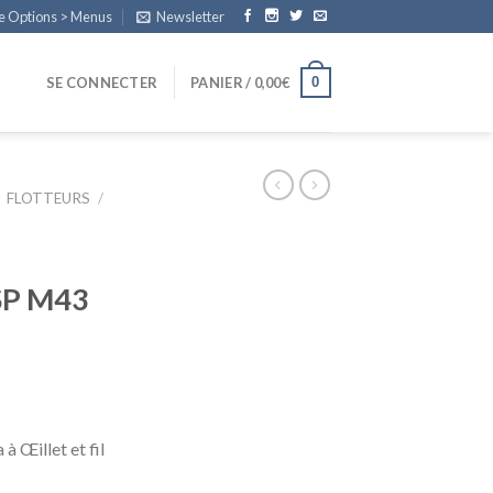
e Options > Menus
Newsletter
0
SE CONNECTER
PANIER /
0,00
€
FLOTTEURS
/
SP M43
à Œillet et fil