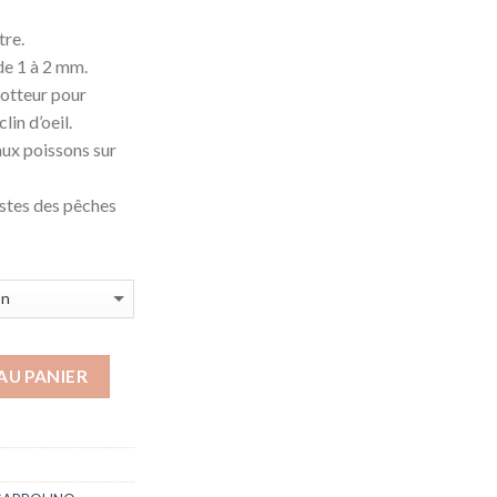
tre.
de 1 à 2 mm.
lotteur pour
in d’oeil.
aux poissons sur
istes des pêches
AU PANIER