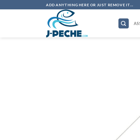
Skip
ADD ANYTHING HERE OR JUST REMOVE IT...
to
content
AS