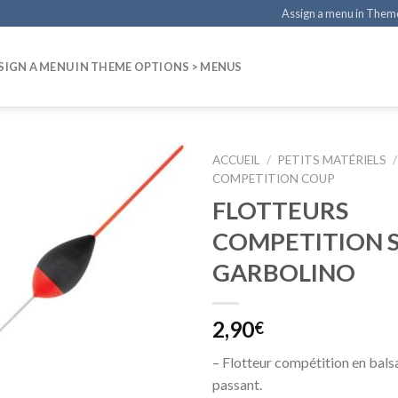
Assign a menu in Them
SIGN A MENU IN THEME OPTIONS > MENUS
ACCUEIL
/
PETITS MATÉRIELS
/
COMPETITION COUP
FLOTTEURS
COMPETITION 
GARBOLINO
2,90
€
– Flotteur compétition en balsa 
passant.