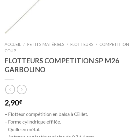
ACCUEIL
/
PETITS MATÉRIELS
/
FLOTTEURS
/
COMPETITION
COUP
FLOTTEURS COMPETITION SP M26
GARBOLINO
2,90
€
– Flotteur compétition en balsa à Œillet.
– Forme cylindrique effilée.
– Quille en métal.
– Antenne en plastique pleine de 0,7 à 1 mm.