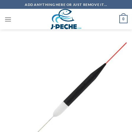
Skip
ADD ANYTHING HERE OR JUST REMOVE IT...
to
content
0