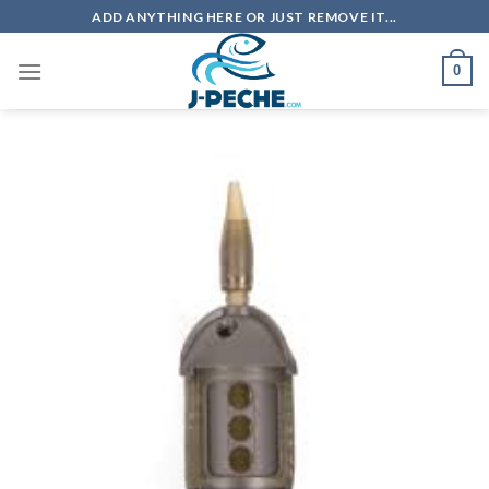
Skip
ADD ANYTHING HERE OR JUST REMOVE IT...
to
content
0