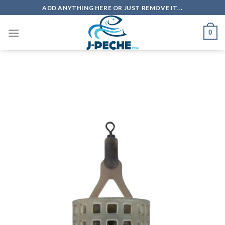
Skip
ADD ANYTHING HERE OR JUST REMOVE IT...
to
content
0