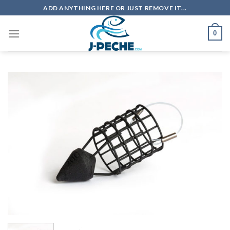
Skip
ADD ANYTHING HERE OR JUST REMOVE IT...
to
content
0