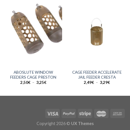
ABOSLUTE WINDOW
CAGE FEEDER ACCELERATE
FEEDERS CAGE PRESTON
JAIL FEEDER CRESTA
Plage
Plage
2,50
€
–
3,25
€
2,49
€
–
3,29
€
de
de
prix :
prix :
2,50€
2,49€
à
à
3,25€
3,29€
Copyright 2026 ©
UX Themes