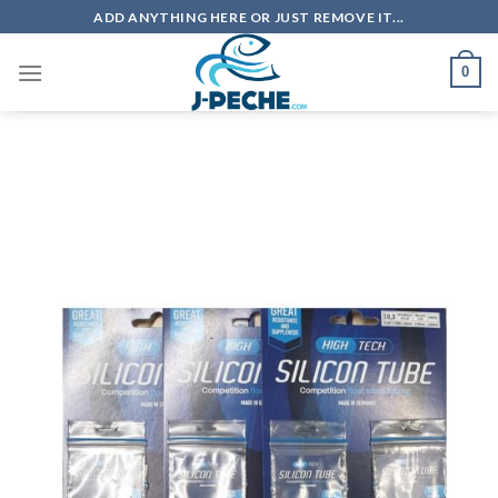
Skip
ADD ANYTHING HERE OR JUST REMOVE IT...
to
content
0