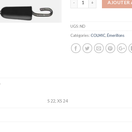
AJOUTER 
UGS :
ND
Catégories :
COLMIC
,
Émerillons
)
S 22, XS 24