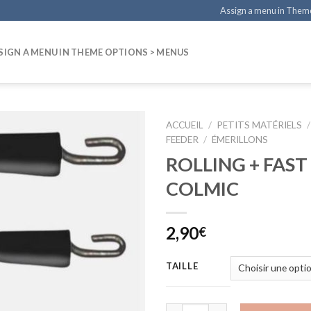
Assign a menu in Them
SIGN A MENU IN THEME OPTIONS > MENUS
ACCUEIL
/
PETITS MATÉRIELS
/
FEEDER
/
ÉMERILLONS
ROLLING + FAST
COLMIC
2,90
€
TAILLE