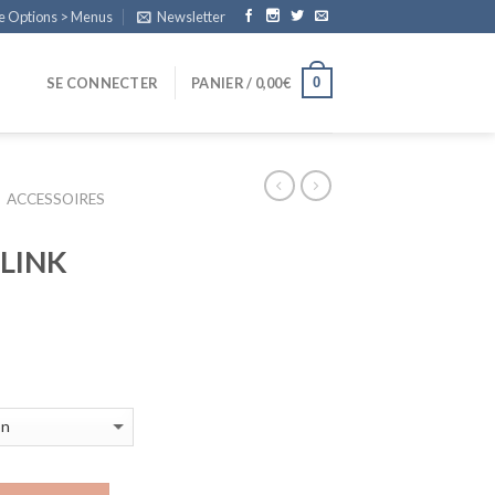
e Options > Menus
Newsletter
0
SE CONNECTER
PANIER /
0,00
€
ACCESSOIRES
 LINK