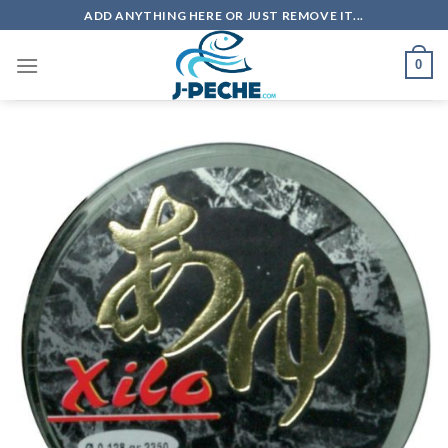
Skip
ADD ANYTHING HERE OR JUST REMOVE IT...
to
content
0