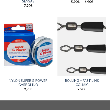
SENSAS
Plage
5,90
€
–
6,90
€
de
7,90
€
prix :
5,90€
à
6,90€
NYLON SUPER G POWER
ROLLING + FAST LINK
GARBOLINO
COLMIC
9,90
€
2,90
€