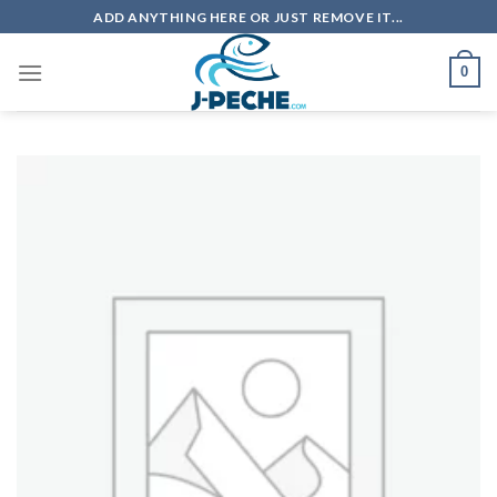
Skip
ADD ANYTHING HERE OR JUST REMOVE IT...
to
content
0