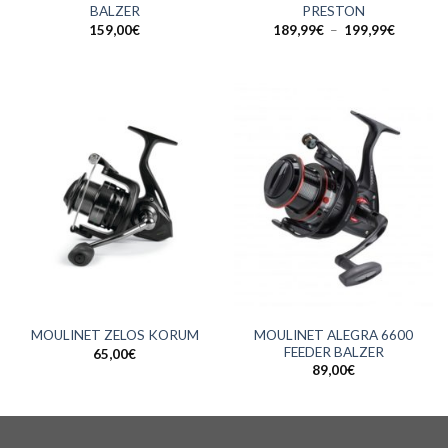
BALZER
PRESTON
Plage
159,00
€
189,99
€
–
199,99
€
de
prix :
189,99€
à
199,99€
MOULINET ALEGRA 6600
MOULINET ZELOS KORUM
FEEDER BALZER
65,00
€
89,00
€