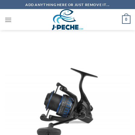
Skip
ADD ANYTHING HERE OR JUST REMOVE IT...
to
content
0