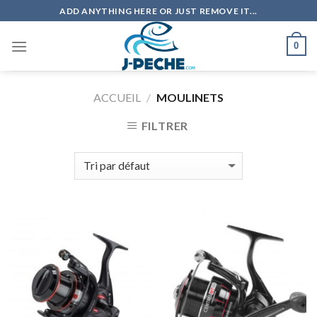
Skip
ADD ANYTHING HERE OR JUST REMOVE IT...
to
content
0
ACCUEIL
/
MOULINETS
FILTRER