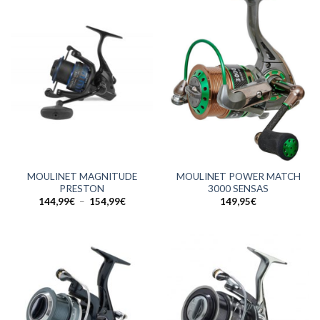
141,90€
74,95€
MOULINET MAGNITUDE
MOULINET POWER MATCH
PRESTON
3000 SENSAS
Plage
144,99
€
–
154,99
€
149,95
€
de
prix :
144,99€
à
154,99€