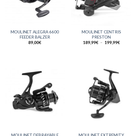
MOULINET ALEGRA 6600
MOULINET CENTRIS
FEEDER BALZER
PRESTON
Plage
89,00
€
189,99
€
–
199,99
€
de
prix :
189,99€
à
199,99€
MOULINET DEBRAYABLE
MOULINET EXTREMITY