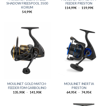
SHADOW FREESPOOL 3500
FEEDER PRESTON
KORUM
Plage
114,99
€
–
119,99
€
de
54,99
€
prix :
114,99€
à
119,99€
MOULINET GOLD MATCH-
MOULINET INERTIA
FEEDER FDM GARBOLINO
PRESTON
Plage
Plage
135,90
€
–
141,90
€
64,95
€
–
74,95
€
de
de
prix :
prix :
135,90€
64,95€
à
à