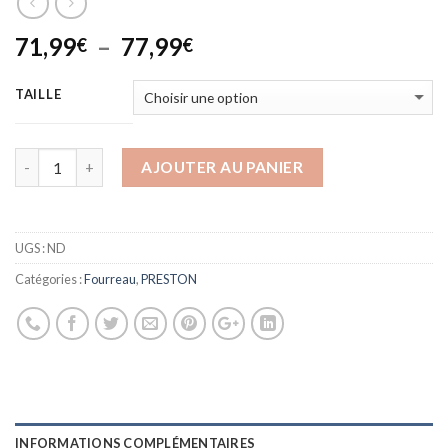
Plage
71,99
–
77,99
€
€
de
prix :
TAILLE
71,99€
à
77,99€
AJOUTER AU PANIER
UGS :
ND
Catégories :
Fourreau
,
PRESTON
INFORMATIONS COMPLÉMENTAIRES