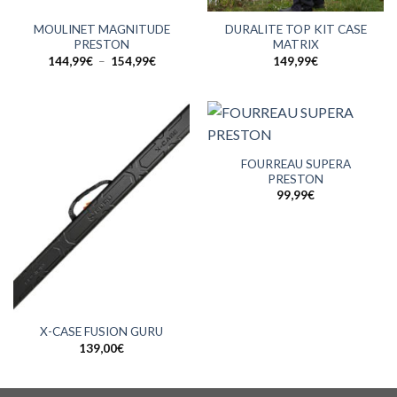
MOULINET MAGNITUDE
DURALITE TOP KIT CASE
PRESTON
MATRIX
Plage
144,99
€
–
154,99
€
149,99
€
de
prix :
144,99€
à
154,99€
FOURREAU SUPERA
PRESTON
99,99
€
X-CASE FUSION GURU
139,00
€