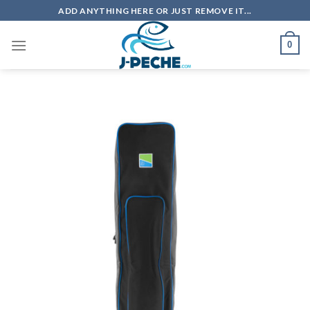
Skip
ADD ANYTHING HERE OR JUST REMOVE IT...
to
content
0