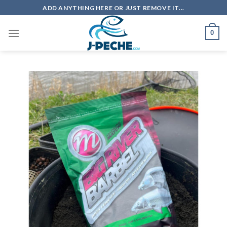
Skip
ADD ANYTHING HERE OR JUST REMOVE IT...
to
content
0