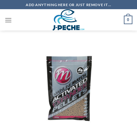
Skip
ADD ANYTHING HERE OR JUST REMOVE IT...
to
content
0