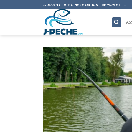
Skip
ADD ANYTHING HERE OR JUST REMOVE IT...
to
content
AS