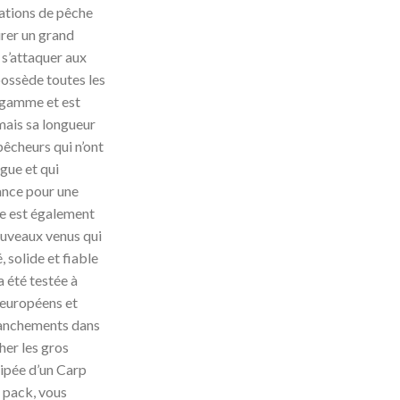
uations de pêche
rer un grand
s’attaquer aux
 possède toutes les
a gamme et est
mais sa longueur
pêcheurs qui n’ont
gue et qui
ance pour une
le est également
nouveaux venus qui
 solide et fiable
 été testée à
 européens et
ranchements dans
her les gros
ipée d’un Carp
 pack, vous