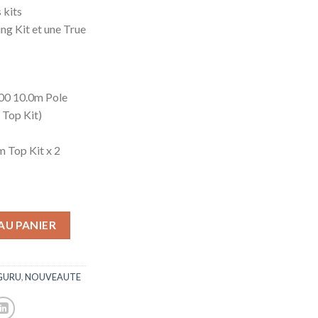
 kits
ng Kit et une True
0 10.0m Pole
Top Kit)
Top Kit x 2
AU PANIER
GURU
,
NOUVEAUTE