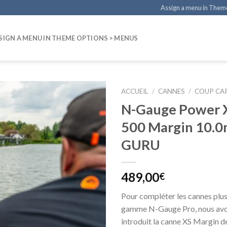
Assign a menu in Them
SIGN A MENU IN THEME OPTIONS > MENUS
ACCUEIL
/
CANNES
/
COUP C
N-Gauge Power 
500 Margin 10.0
GURU
489,00
€
Pour compléter les cannes plus
gamme N-Gauge Pro, nous av
introduit la canne XS Margin de 