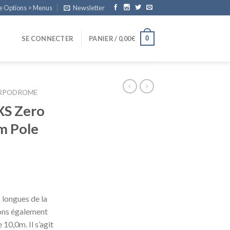
e Options > Menus
Newsletter
0
SE CONNECTER
PANIER /
0,00
€
ARPODROME
XS Zero
m Pole
 longues de la
ons également
10,0m. Il s’agit