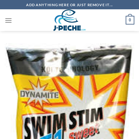
Skip
ADD ANYTHING HERE OR JUST REMOVE IT...
to
content
0