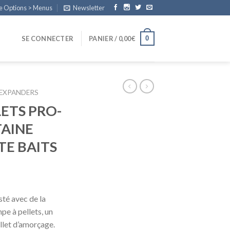
e Options > Menus
Newsletter
0
SE CONNECTER
PANIER /
0,00
€
 EXPANDERS
LETS PRO-
TAINE
E BAITS
sté avec de la
pe à pellets, un
let d’amorçage.