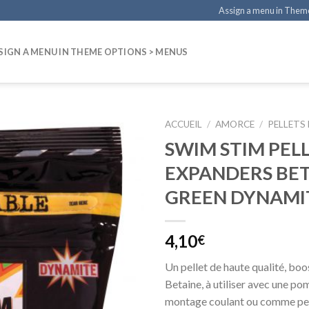
Assign a menu in Them
SIGN A MENU IN THEME OPTIONS > MENUS
ACCUEIL
/
AMORCE
/
PELLETS
SWIM STIM PEL
EXPANDERS BE
GREEN DYNAMIT
4,10
€
Un pellet de haute qualité, boo
Betaine, à utiliser avec une pom
montage coulant ou comme pel