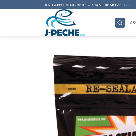
Skip
ADD ANYTHING HERE OR JUST REMOVE IT...
to
content
AS