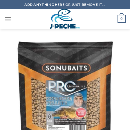
Skip
ADD ANYTHING HERE OR JUST REMOVE IT...
to
content
0