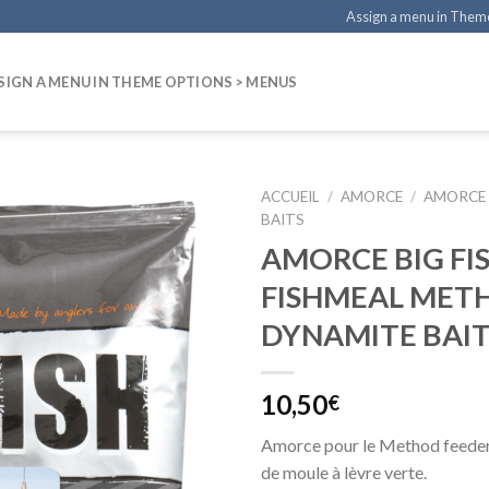
Assign a menu in Them
SIGN A MENU IN THEME OPTIONS > MENUS
ACCUEIL
/
AMORCE
/
AMORCE
BAITS
AMORCE BIG FI
FISHMEAL MET
DYNAMITE BAIT
10,50
€
Amorce pour le Method feeder 
de moule à lèvre verte.