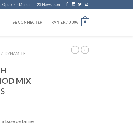
e Options > Menus
Newsletter
0
SE CONNECTER
PANIER /
0,00
€
/
DYNAMITE
SH
HOD MIX
S
à base de farine