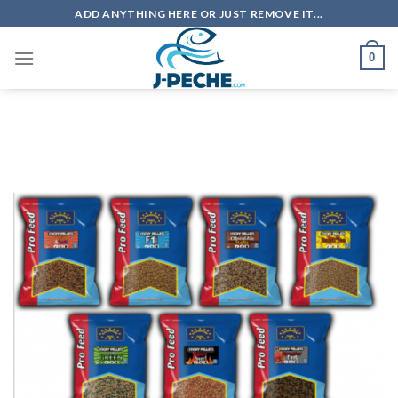
Skip
ADD ANYTHING HERE OR JUST REMOVE IT...
to
content
0