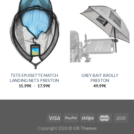
TETE EPUISETTE MATCH
GREY BAIT BROLLY
LANDING NETS PRESTON
PRESTON
Plage
15,99
€
–
17,99
€
49,99
€
de
prix :
15,99€
à
17,99€
Copyright 2026 ©
UX Themes