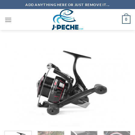
Skip
ADD ANYTHING HERE OR JUST REMOVE IT...
to
content
0