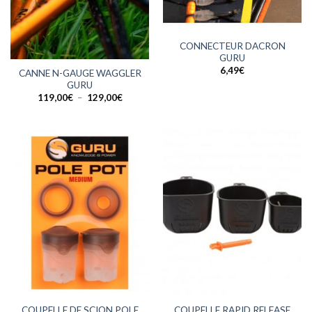
CONNECTEUR DACRON
GURU
6,49
€
CANNE N-GAUGE WAGGLER
GURU
Plage
119,00
€
–
129,00
€
de
prix :
119,00€
à
129,00€
COUPELLE DE SCION POLE
COUPELLE RAPID RELEASE