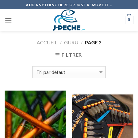
Skip
ADD ANYTHING HERE OR JUST REMOVE IT...
to
content
0
ACCUEIL
/
GURU
/
PAGE 3
FILTRER