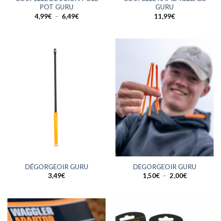
POT GURU
GURU
Plage
4,99
€
–
6,49
€
11,99
€
de
prix :
4,99€
à
6,49€
DÉGORGEOIR GURU
DEGORGEOIR GURU
Plage
3,49
€
1,50
€
–
2,00
€
de
prix :
1,50€
à
2,00€