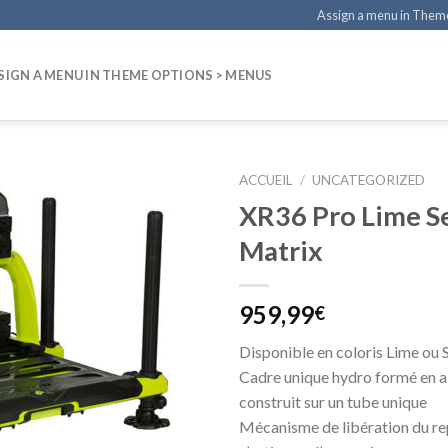
Assign a menu in Them
SIGN A MENU IN THEME OPTIONS > MENUS
ACCUEIL
/
UNCATEGORIZED
XR36 Pro Lime S
Matrix
959,99
€
Disponible en coloris Lime ou
Cadre unique hydro formé en 
construit sur un tube unique
Mécanisme de libération du r