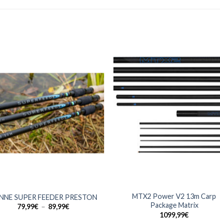
+
MTX2 Power V2 13m Carp
NNE SUPER FEEDER PRESTON
Package Matrix
Plage
79,99
€
–
89,99
€
de
1099,99
€
prix :