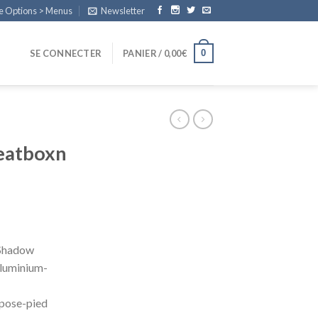
e Options > Menus
Newsletter
0
SE CONNECTER
PANIER /
0,00
€
eatboxn
 Shadow
aluminium-
epose-pied