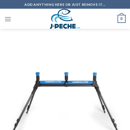
Skip
ADD ANYTHING HERE OR JUST REMOVE IT...
to
content
0