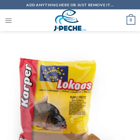
Skip
ADD ANYTHING HERE OR JUST REMOVE IT...
to
content
0