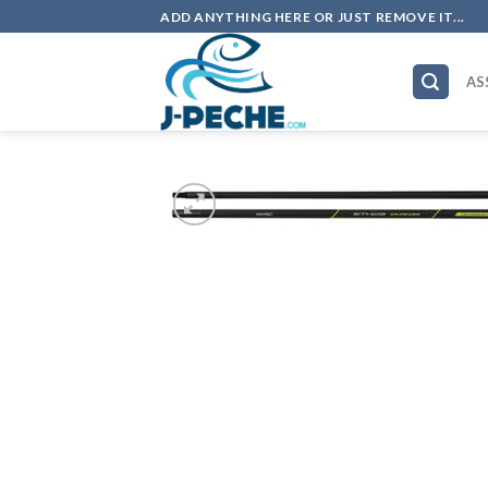
Skip
ADD ANYTHING HERE OR JUST REMOVE IT...
to
content
AS