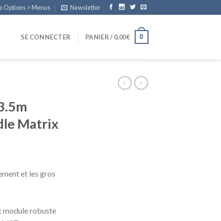
e Options > Menus
Newsletter
0
SE CONNECTER
PANIER /
0,00
€
3.5m
dle Matrix
ement et les gros
t module robuste