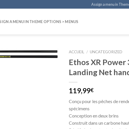
Assign a menu in Them
SIGN A MENU IN THEME OPTIONS > MENUS
ACCUEIL
/
UNCATEGORIZED
Ethos XR Power 
Landing Net han
119,99
€
Conçu pour les pêches de rend
spécimens
Conception en deux brins
Construit dans un carbone hau