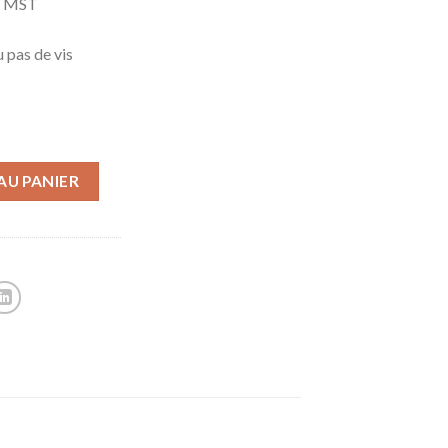
ie MST
 pas de vis
AU PANIER