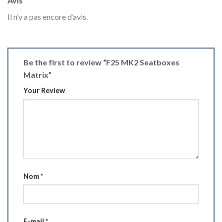
Avis
Il n’y a pas encore d’avis.
Be the first to review “F25 MK2 Seatboxes
Matrix”
Your Review
Nom
*
E-mail
*