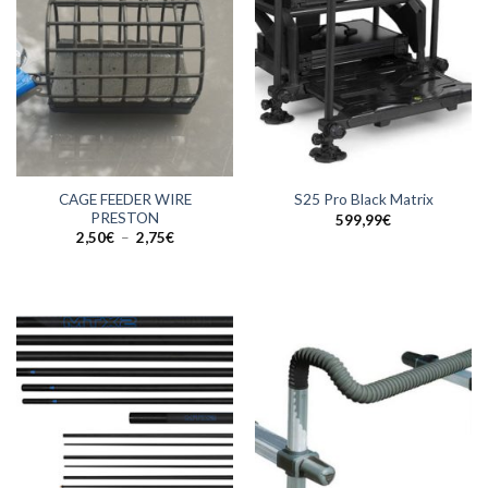
CAGE FEEDER WIRE
S25 Pro Black Matrix
PRESTON
599,99
€
Plage
2,50
€
–
2,75
€
de
prix :
2,50€
à
2,75€