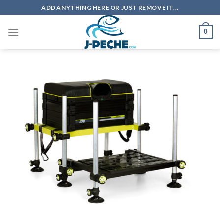
Skip
ADD ANYTHING HERE OR JUST REMOVE IT...
to
content
0