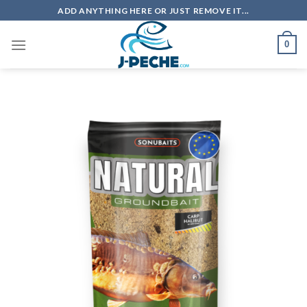
Skip
ADD ANYTHING HERE OR JUST REMOVE IT...
to
content
0